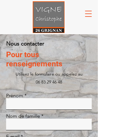
Nous contacter
Pour tous
renseignements
Utilisez le formulaire ou appelez au
06 83 29 46 48
Prénom
Nom de famille
E-mail