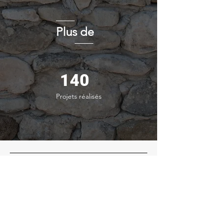
Plus de
140
Projets réalisés
Siège social
400 Chemin des Artisans 26230 Grignan,
France